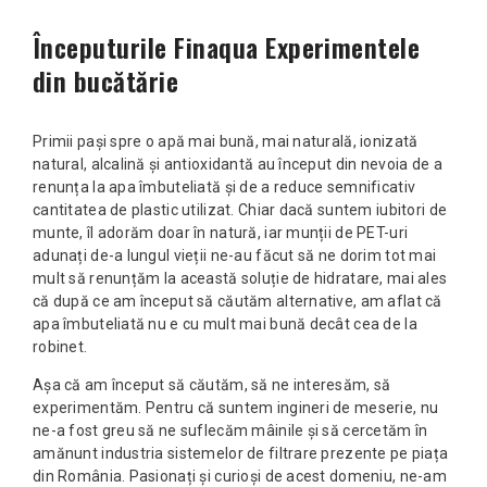
Începuturile Finaqua Experimentele
din bucătărie
Primii pași spre o apă mai bună, mai naturală, ionizată
natural, alcalină și antioxidantă au început din nevoia de a
renunța la apa îmbuteliată și de a reduce semnificativ
cantitatea de plastic utilizat. Chiar dacă suntem iubitori de
munte, îl adorăm doar în natură, iar munții de PET-uri
adunați de-a lungul vieții ne-au făcut să ne dorim tot mai
mult să renunțăm la această soluție de hidratare, mai ales
că după ce am început să căutăm alternative, am aflat că
apa îmbuteliată nu e cu mult mai bună decât cea de la
robinet.
Așa că am început să căutăm, să ne interesăm, să
experimentăm. Pentru că suntem ingineri de meserie, nu
ne-a fost greu să ne suflecăm mâinile și să cercetăm în
amănunt industria sistemelor de filtrare prezente pe piața
din România. Pasionați și curioși de acest domeniu, ne-am