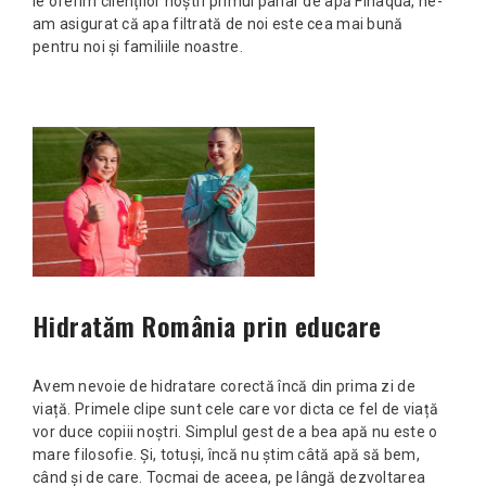
le oferim clienților noștri primul pahar de apă Finaqua, ne-
am asigurat că apa filtrată de noi este cea mai bună
pentru noi și familiile noastre.
Hidratăm România prin educare
Avem nevoie de hidratare corectă încă din prima zi de
viață. Primele clipe sunt cele care vor dicta ce fel de viață
vor duce copiii noștri. Simplul gest de a bea apă nu este o
mare filosofie. Și, totuși, încă nu știm câtă apă să bem,
când și de care. Tocmai de aceea, pe lângă dezvoltarea