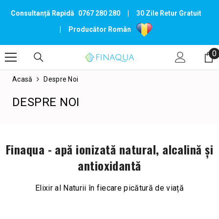
TRECI LA CONȚINUT
Consultanță Rapidă
0767 280 280
|
30 Zile Retur Gratuit
|
Producător Român
0
0
p
Acasă
Despre Noi
DESPRE NOI
Finaqua - apă ionizată natural, alcalină și
antioxidantă
Elixir al Naturii în fiecare picătură de viață