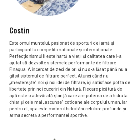
Costin
Este omul muntelui, pasionat de sporturi de iarnă și
participant la competiții naționale și internaționale.
Perfecționismul îi este hartă a vieții și calitatea care l-a
ajutat să dezvolte sistemele performante de filtrare
Finaqua. A încercat de zeci de ori și nu s-a lăsat până nu a
găsit sistemul de filtrare perfect. Atunci când nu
„meșterește” noi și noi idei de filtrare, își satisface pofta de
libertate prin noi cuceriri din Natură. Fiecare picătură de
apă este o adevărată știință care are puterea de a hidrata
chiar și cele mai „ascunse” cotloane ale corpului uman, iar
pentru el, apa este motorul hidratării celulare profunde și
arma secretă a performanței sportive.