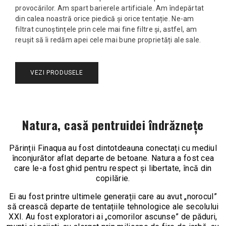
provocărilor. Am spart barierele artificiale. Am îndepărtat
din calea noastră orice piedică și orice tentație. Ne-am
filtrat cunoștințele prin cele mai fine filtre și, astfel, am
reușit să îi redăm apei cele mai bune proprietăți ale sale.
VEZI PRODUSELE
Natura, casă pentruidei îndrăznețe
Părinții Finaqua au fost dintotdeauna conectați cu mediul
înconjurător aflat departe de betoane. Natura a fost cea
care le-a fost ghid pentru respect și libertate, încă din
copilărie.
Ei au fost printre ultimele generații care au avut „norocul”
să crească departe de tentațiile tehnologice ale secolului
XXI. Au fost exploratori ai „comorilor ascunse” de păduri,