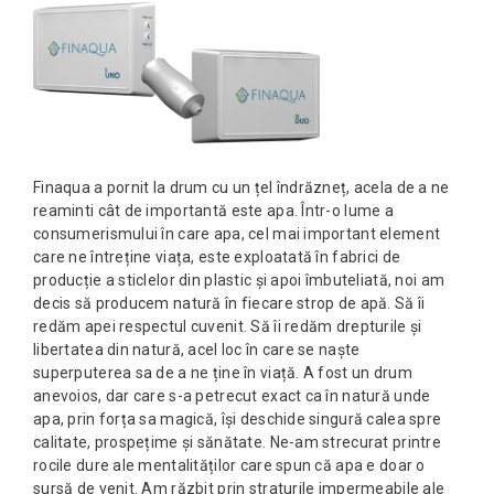
Finaqua a pornit la drum cu un țel îndrăzneț, acela de a ne
reaminti cât de importantă este apa. Într-o lume a
consumerismului în care apa, cel mai important element
care ne întreține viața, este exploatată în fabrici de
producție a sticlelor din plastic și apoi îmbuteliată, noi am
decis să producem natură în fiecare strop de apă. Să îi
redăm apei respectul cuvenit. Să îi redăm drepturile și
libertatea din natură, acel loc în care se naște
superputerea sa de a ne ține în viață. A fost un drum
anevoios, dar care s-a petrecut exact ca în natură unde
apa, prin forța sa magică, își deschide singură calea spre
calitate, prospețime și sănătate. Ne-am strecurat printre
rocile dure ale mentalităților care spun că apa e doar o
sursă de venit. Am răzbit prin straturile impermeabile ale