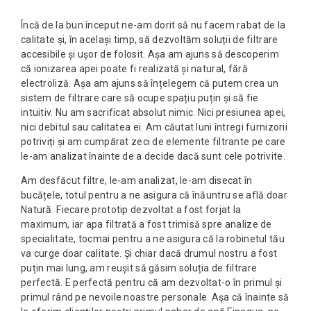
Încă de la bun început ne-am dorit să nu facem rabat de la
calitate și, în același timp, să dezvoltăm soluții de filtrare
accesibile și ușor de folosit. Așa am ajuns să descoperim
că ionizarea apei poate fi realizată și natural, fără
electroliză. Așa am ajuns să înțelegem că putem crea un
sistem de filtrare care să ocupe spațiu puțin și să fie
intuitiv. Nu am sacrificat absolut nimic. Nici presiunea apei,
nici debitul sau calitatea ei. Am căutat luni întregi furnizorii
potriviți și am cumpărat zeci de elemente filtrante pe care
le-am analizat înainte de a decide dacă sunt cele potrivite.
Am desfăcut filtre, le-am analizat, le-am disecat în
bucățele, totul pentru a ne asigura că înăuntru se află doar
Natură. Fiecare prototip dezvoltat a fost forjat la
maximum, iar apa filtrată a fost trimisă spre analize de
specialitate, tocmai pentru a ne asigura că la robinetul tău
va curge doar calitate. Și chiar dacă drumul nostru a fost
puțin mai lung, am reușit să găsim soluția de filtrare
perfectă. E perfectă pentru că am dezvoltat-o în primul și
primul rând pe nevoile noastre personale. Așa că înainte să