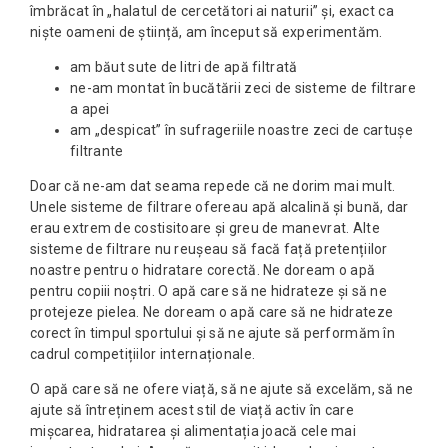
îmbrăcat în „halatul de cercetători ai naturii” și, exact ca
niște oameni de știință, am început să experimentăm.
am băut sute de litri de apă filtrată
ne-am montat în bucătării zeci de sisteme de filtrare
a apei
am „despicat” în sufrageriile noastre zeci de cartușe
filtrante
Doar că ne-am dat seama repede că ne dorim mai mult.
Unele sisteme de filtrare ofereau apă alcalină și bună, dar
erau extrem de costisitoare și greu de manevrat. Alte
sisteme de filtrare nu reușeau să facă față pretențiilor
noastre pentru o hidratare corectă. Ne doream o apă
pentru copiii noștri. O apă care să ne hidrateze și să ne
protejeze pielea. Ne doream o apă care să ne hidrateze
corect în timpul sportului și să ne ajute să performăm în
cadrul competițiilor internaționale.
O apă care să ne ofere viață, să ne ajute să excelăm, să ne
ajute să întreținem acest stil de viață activ în care
mișcarea, hidratarea și alimentația joacă cele mai