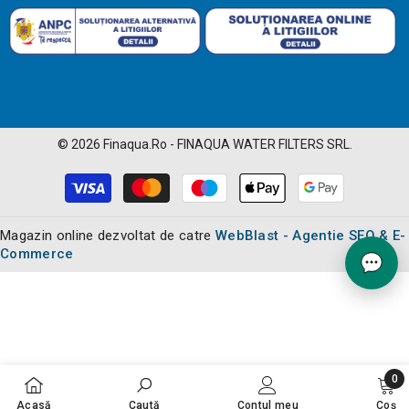
© 2026 Finaqua.ro - FINAQUA WATER FILTERS SRL.
Modalitati
de
plata
Magazin online dezvoltat de catre
WebBlast - Agentie SEO & E-
Commerce
0
0
Acasă
Caută
Contul meu
Coș