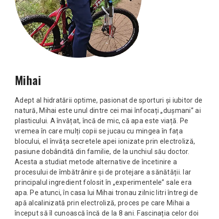
Mihai
Adept al hidratării optime, pasionat de sporturi și iubitor de
natură, Mihai este unul dintre cei mai înfocați „dușmani” ai
plasticului. A învățat, încă de mic, că apa este viață. Pe
vremea în care mulți copii se jucau cu mingea în fața
blocului, el învăța secretele apei ionizate prin electroliză,
pasiune dobândită din familie, de la unchiul său doctor.
Acesta a studiat metode alternative de încetinire a
procesului de îmbătrânire și de protejare a sănătății. Iar
principalul ingredient folosit în „experimentele” sale era
apa. Pe atunci, în casa lui Mihai tronau zilnic litri întregi de
apă alcalinizată prin electroliză, proces pe care Mihai a
început să îl cunoască încă de la 8 ani. Fascinația celor doi