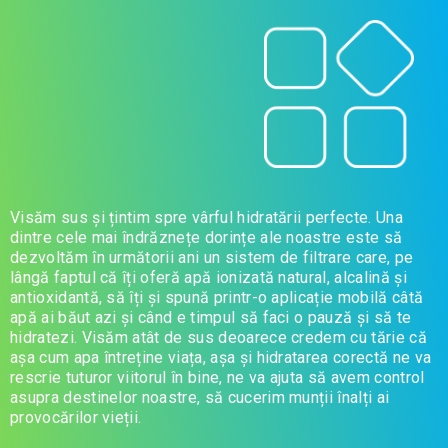
Visăm sus și țintim spre vârful hidratării perfecte. Una
dintre cele mai îndrăznețe dorințe ale noastre este să
dezvoltăm în următorii ani un sistem de filtrare care, pe
lângă faptul că îți oferă apă ionizată natural, alcalină și
antioxidantă, să îți și spună printr-o aplicație mobilă câtă
apă ai băut azi și când e timpul să faci o pauză și să te
hidratezi. Visăm atât de sus deoarece credem cu tărie că
așa cum apa întreține viața, așa și hidratarea corectă ne va
rescrie tuturor viitorul în bine, ne va ajuta să avem control
asupra destinelor noastre, să cucerim munții înalți ai
provocărilor vieții.