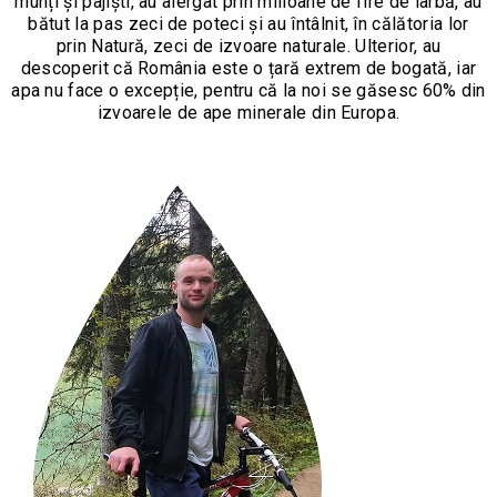
munți și pajiști, au alergat prin milioane de fire de iarbă, au
bătut la pas zeci de poteci și au întâlnit, în călătoria lor
prin Natură, zeci de izvoare naturale. Ulterior, au
descoperit că România este o țară extrem de bogată, iar
apa nu face o excepție, pentru că la noi se găsesc 60% din
izvoarele de ape minerale din Europa.