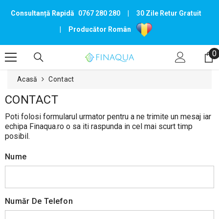
TRECI LA CONȚINUT
Consultanță Rapidă
0767 280 280
|
30 Zile Retur Gratuit
|
Producător Român
0
0
p
Acasă
Contact
CONTACT
Poti folosi formularul urmator pentru a ne trimite un mesaj iar
echipa Finaqua.ro o sa iti raspunda in cel mai scurt timp
posibil.
Nume
Număr De Telefon